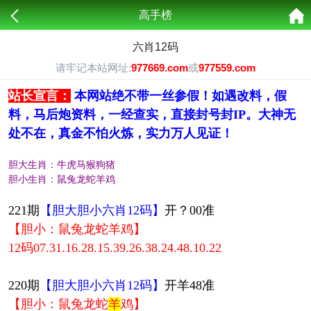
高手榜
六肖12码
请牢记本站网址:
977669.com
或
977559.com
站长宣言：
本网站绝不带一丝参假！如遇改料，假
料，马后炮资料，一经查实，直接封号封IP。大神无
处不在，真金不怕火炼，实力万人见证！
胆大生肖：牛虎马猴狗猪
胆小生肖：鼠兔龙蛇羊鸡
221期
【胆大胆小六肖12码】
开？00准
【胆小：鼠兔龙蛇羊鸡】
12码07.31.16.28.15.39.26.38.24.48.10.22
220期
【胆大胆小六肖12码】
开羊48准
【胆小：鼠兔龙蛇
羊
鸡】