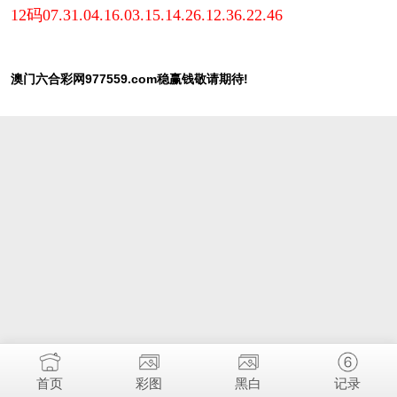
12码07.31.04.16.03.15.14.26.12.36.22.46
澳门六合彩网977559.com稳赢钱敬请期待!
首页
彩图
黑白
记录