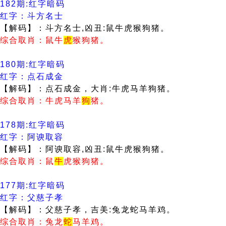
182期:红字暗码
红字：斗方名士
【解码】：斗方名士,凶丑:鼠牛虎猴狗猪。
综合取肖：鼠牛
虎
猴狗猪。
180期:红字暗码
红字：点石成金
【解码】：点石成金，大肖:牛虎马羊狗猪。
综合取肖：牛虎马羊
狗
猪。
178期:红字暗码
红字：阿谀取容
【解码】：阿谀取容,凶丑:鼠牛虎猴狗猪。
综合取肖：鼠
牛
虎猴狗猪。
177期:红字暗码
红字：父慈子孝
【解码】：父慈子孝，吉美:兔龙蛇马羊鸡。
综合取肖：兔龙
蛇
马羊鸡。