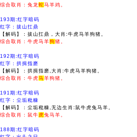
综合取肖：兔龙
蛇
马羊鸡。
193期:红字暗码
红字：拔山扛鼎
【解码】：拔山扛鼎，大肖:牛虎马羊狗猪。
综合取肖：牛虎马羊
狗
猪。
192期:红字暗码
红字：拱揖指磨
【解码】：拱揖指磨,大肖:牛虎马羊狗猪。
综合取肖：牛虎
马
羊狗猪。
191期:红字暗码
红字：尘垢秕糠
【解码】：尘垢秕糠,无边生肖:鼠牛虎兔马羊。
综合取肖：鼠牛
虎
兔马羊。
188期:红字暗码
红字：出头之日