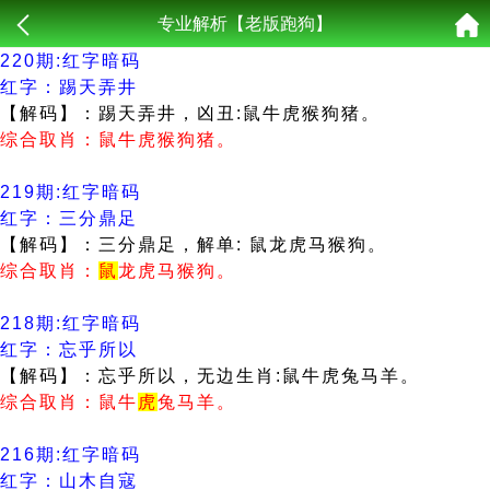
专业解析【老版跑狗】
220期:红字暗码
红字：踢天弄井
【解码】：踢天弄井，凶丑:鼠牛虎猴狗猪。
综合取肖：鼠牛虎猴狗猪。
219期:红字暗码
红字：三分鼎足
【解码】：三分鼎足，解单: 鼠龙虎马猴狗。
综合取肖：
鼠
龙虎马猴狗。
218期:红字暗码
红字：忘乎所以
【解码】：忘乎所以，无边生肖:鼠牛虎兔马羊。
综合取肖：鼠牛
虎
兔马羊。
216期:红字暗码
红字：山木自寇