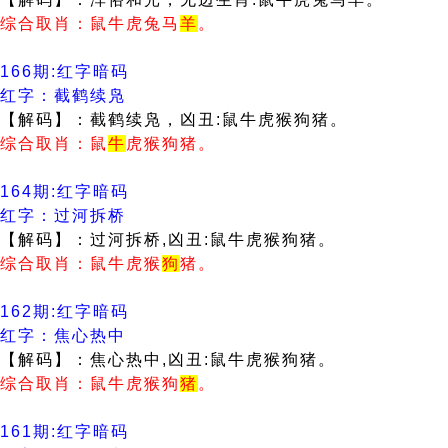
综合取肖：鼠牛虎兔马
羊
。
166期:红字暗码
红字：截鹤续凫
【解码】：截鹤续凫，凶丑:鼠牛虎猴狗猪。
综合取肖：鼠
牛
虎猴狗猪。
164期:红字暗码
红字：过河拆桥
【解码】：过河拆桥,凶丑:鼠牛虎猴狗猪。
综合取肖：鼠牛虎猴
狗
猪。
162期:红字暗码
红字：焦心热中
【解码】：焦心热中,凶丑:鼠牛虎猴狗猪。
综合取肖：鼠牛虎猴狗
猪
。
161期:红字暗码