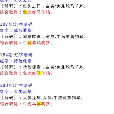
【解码】：出头之日，吉美:兔龙蛇马羊鸡。
综合取肖：
兔
龙蛇马羊鸡。
187期:红字暗码
红字：藏形匿影
【解码】：藏形匿影，家禽:牛马羊鸡狗猪。
综合取肖：牛
马
羊鸡狗猪。
184期:红字暗码
红字：持盈保泰
【解码】：持盈保泰，吉美:兔龙蛇马羊鸡。
综合取肖：兔龙蛇
马
羊鸡。
183期:红字暗码
红字：大步流星
【解码】：大步流星,大肖:牛虎马羊狗猪。
综合取肖：牛虎马
羊
狗猪。