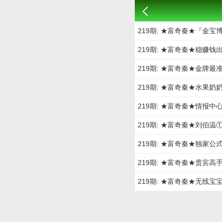
219期: ★富奇秦★『金
219期: ★富奇秦★稳赚钱
219期: ★富奇秦★金牌最
219期: ★富奇秦★水果奶
219期: ★富奇秦★情报中
219期: ★富奇秦★刘伯温
219期: ★富奇秦★独家公式
219期: ★富奇秦★贵宾高
219期: ★富奇秦★无线宝