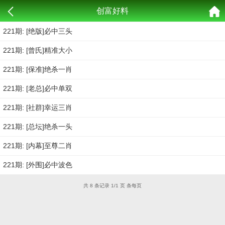
创富好料
221期: [绝版]必中三头
221期: [曾氏]精准大小
221期: [保准]绝杀一肖
221期: [老总]必中单双
221期: [社群]幸运三肖
221期: [总坛]绝杀一头
221期: [内幕]至尊二肖
221期: [外围]必中波色
共 8 条记录 1/1 页 条每页