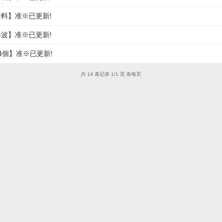
合料】准※已更新!
半波】准※已更新!
44個】准※已更新!
共 14 条记录 1/1 页 条每页