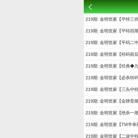
219期: 金明世家【平特三
219期: 金明世家【平特四
219期: 金明世家【平码二
219期: 金明世家【特码前
219期: 金明世家【经典◆
219期: 金明世家【必杀特
219期: 金明世家【三头中
219期: 金明世家【金牌⑥
219期: 金明世家【绝杀一
219期: 金明世家【TM半
219期: 金明世家【二波中