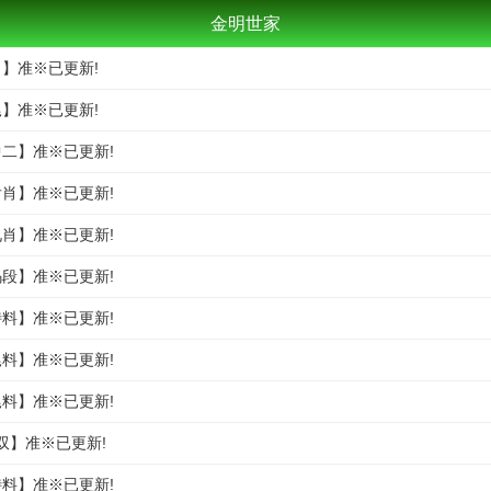
金明世家
肖】准※已更新!
尾】准※已更新!
中二】准※已更新!
后肖】准※已更新!
九肖】准※已更新!
码段】准※已更新!
特料】准※已更新!
尾料】准※已更新!
尾料】准※已更新!
单双】准※已更新!
特料】准※已更新!