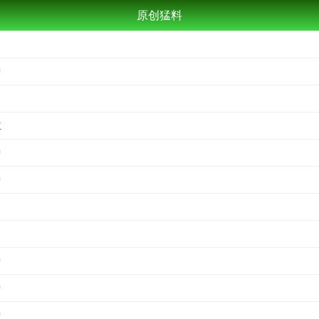
原创猛料
中
主
中
中
中
中
中