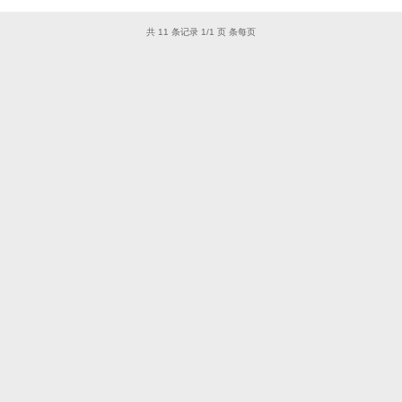
共 11 条记录 1/1 页 条每页