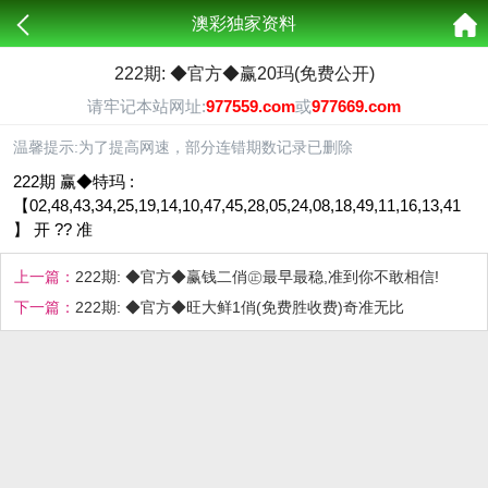
澳彩独家资料
222期: ◆官方◆赢20玛(免费公开)
请牢记本站网址:
977559.com
或
977669.com
温馨提示:为了提高网速，部分连错期数记录已删除
222期 赢◆特玛 :
【02,48,43,34,25,19,14,10,47,45,28,05,24,08,18,49,11,16,13,41
】 开 ?? 准
上一篇：
222期: ◆官方◆赢钱二俏㊣最早最稳,准到你不敢相信!
下一篇：
222期: ◆官方◆旺大鲜1俏(免费胜收费)奇准无比