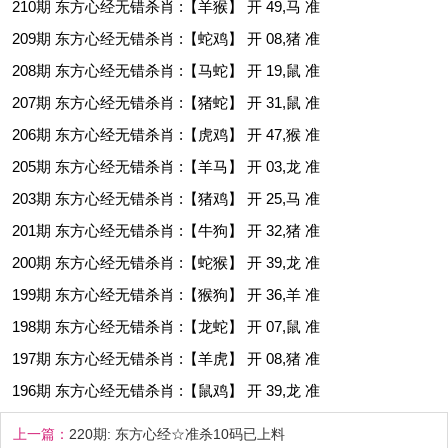
210期 东方心经无错杀肖 :【羊猴】 开 49,马 准
209期 东方心经无错杀肖 :【蛇鸡】 开 08,猪 准
208期 东方心经无错杀肖 :【马蛇】 开 19,鼠 准
207期 东方心经无错杀肖 :【猪蛇】 开 31,鼠 准
206期 东方心经无错杀肖 :【虎鸡】 开 47,猴 准
205期 东方心经无错杀肖 :【羊马】 开 03,龙 准
203期 东方心经无错杀肖 :【猪鸡】 开 25,马 准
201期 东方心经无错杀肖 :【牛狗】 开 32,猪 准
200期 东方心经无错杀肖 :【蛇猴】 开 39,龙 准
199期 东方心经无错杀肖 :【猴狗】 开 36,羊 准
198期 东方心经无错杀肖 :【龙蛇】 开 07,鼠 准
197期 东方心经无错杀肖 :【羊虎】 开 08,猪 准
196期 东方心经无错杀肖 :【鼠鸡】 开 39,龙 准
上一篇：
220期: 东方心经☆准杀10码已上料