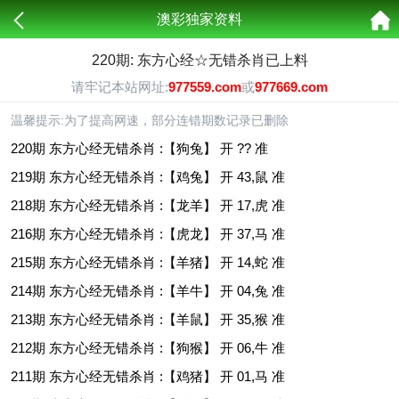
澳彩独家资料
220期: 东方心经☆无错杀肖已上料
请牢记本站网址:
977559.com
或
977669.com
温馨提示:为了提高网速，部分连错期数记录已删除
220期 东方心经无错杀肖 :【狗兔】 开 ?? 准
219期 东方心经无错杀肖 :【鸡兔】 开 43,鼠 准
218期 东方心经无错杀肖 :【龙羊】 开 17,虎 准
216期 东方心经无错杀肖 :【虎龙】 开 37,马 准
215期 东方心经无错杀肖 :【羊猪】 开 14,蛇 准
214期 东方心经无错杀肖 :【羊牛】 开 04,兔 准
213期 东方心经无错杀肖 :【羊鼠】 开 35,猴 准
212期 东方心经无错杀肖 :【狗猴】 开 06,牛 准
211期 东方心经无错杀肖 :【鸡猪】 开 01,马 准