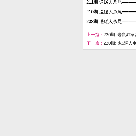
211期 送碳人杀尾═════
210期 送碳人杀尾═════
208期 送碳人杀尾═════
上一篇：
220期: 老鼠独家发
下一篇：
220期: 鬼5洞