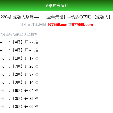
澳彩独家资料
220期: 送碳人杀尾══→【全年无错】---钱多你下吧!【送碳人】
请牢记本站网址:
977559.com
或
977669.com
部分连错期数记录已删除
6→ : 【4尾】开 ?? 准
6→ : 【4尾】开 43 准
6→ : 【1尾】开 17 准
6→ : 【7尾】开 26 准
6→ : 【2尾】开 37 准
6→ : 【9尾】开 14 准
6→ : 【6尾】开 04 准
6→ : 【0尾】开 35 准
6→ : 【0尾】开 06 准