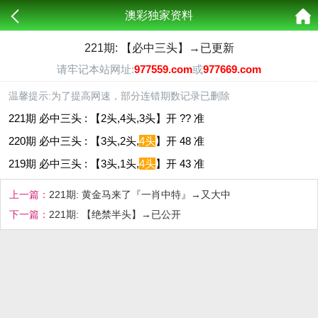
澳彩独家资料
221期: 【必中三头】→已更新
请牢记本站网址:
977559.com
或
977669.com
温馨提示:为了提高网速，部分连错期数记录已删除
221期 必中三头 : 【2头,4头,3头】开 ?? 准
220期 必中三头 : 【3头,2头,
4头
】开 48 准
219期 必中三头 : 【3头,1头,
4头
】开 43 准
上一篇：
221期: 黄金马来了『一肖中特』→又大中
下一篇：
221期: 【绝禁半头】→已公开