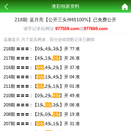
澳彩独家资料
218期: 蓝月亮【公开三头仲特100%】已免费公开
请牢记本站网址:
977559.com
或
977669.com
温馨提示:为了提高网速，部分连错期数记录已删除
218期 〓〓〓 : 【0头,4头,3头】开 ?? 准
217期 〓〓〓 : 【4头,1头,
2头
】开 26 准
216期 〓〓〓 : 【
3头
,4头,2头】开 37 准
214期 〓〓〓 : 【
0头
,1头,4头】开 04 准
211期 〓〓〓 : 【
0头
,2头,1头】开 01 准
210期 〓〓〓 : 【0头,2头,
4头
】开 49 准
209期 〓〓〓 : 【1头,
0头
,3头】开 08 准
208期 〓〓〓 : 【2头,0头,
1头
】开 19 准
207期 〓〓〓 : 【
3头
,4头,1头】开 31 准